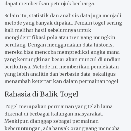
dapat memberikan petunjuk berharga.
Selain itu, statistik dan analisis data juga menjadi
metode yang banyak dipakai. Pemain togel sering
kali melihat hasil sebelumnya untuk
mengidentifikasi pola atau tren yang mungkin
berulang. Dengan menggunakan data historis,
mereka bisa mencoba memprediksi angka mana
yang kemungkinan besar akan muncul di undian
berikutnya. Metode ini memberikan pendekatan
yang lebih analitis dan berbasis data, sekaligus
menambah ketertarikan dalam permainan togel.
Rahasia di Balik Togel
Togel merupakan permainan yang telah lama
dikenal di berbagai kalangan masyarakat.
Meskipun dianggap sebagai permainan
keberuntungan, ada banyak orang yang mencoba