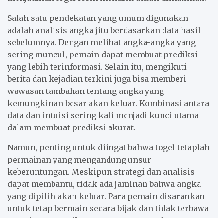
Salah satu pendekatan yang umum digunakan
adalah analisis angka jitu berdasarkan data hasil
sebelumnya. Dengan melihat angka-angka yang
sering muncul, pemain dapat membuat prediksi
yang lebih terinformasi. Selain itu, mengikuti
berita dan kejadian terkini juga bisa memberi
wawasan tambahan tentang angka yang
kemungkinan besar akan keluar. Kombinasi antara
data dan intuisi sering kali menjadi kunci utama
dalam membuat prediksi akurat.
Namun, penting untuk diingat bahwa togel tetaplah
permainan yang mengandung unsur
keberuntungan. Meskipun strategi dan analisis
dapat membantu, tidak ada jaminan bahwa angka
yang dipilih akan keluar. Para pemain disarankan
untuk tetap bermain secara bijak dan tidak terbawa