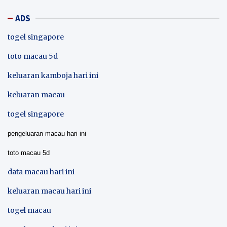
ADS
togel singapore
toto macau 5d
keluaran kamboja hari ini
keluaran macau
togel singapore
pengeluaran macau hari ini
toto macau 5d
data macau hari ini
keluaran macau hari ini
togel macau