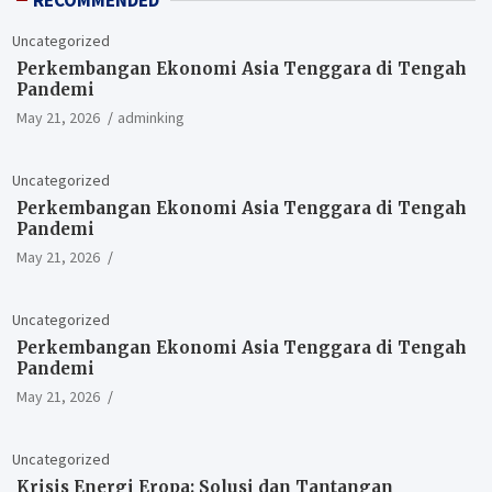
RECOMMENDED
Uncategorized
Perkembangan Ekonomi Asia Tenggara di Tengah
Pandemi
May 21, 2026
adminking
Uncategorized
Perkembangan Ekonomi Asia Tenggara di Tengah
Pandemi
May 21, 2026
Uncategorized
Perkembangan Ekonomi Asia Tenggara di Tengah
Pandemi
May 21, 2026
Uncategorized
Krisis Energi Eropa: Solusi dan Tantangan