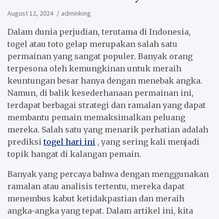
August 12, 2024
adminking
Dalam dunia perjudian, terutama di Indonesia,
togel atau toto gelap merupakan salah satu
permainan yang sangat populer. Banyak orang
terpesona oleh kemungkinan untuk meraih
keuntungan besar hanya dengan menebak angka.
Namun, di balik kesederhanaan permainan ini,
terdapat berbagai strategi dan ramalan yang dapat
membantu pemain memaksimalkan peluang
mereka. Salah satu yang menarik perhatian adalah
prediksi
togel hari ini
, yang sering kali menjadi
topik hangat di kalangan pemain.
Banyak yang percaya bahwa dengan menggunakan
ramalan atau analisis tertentu, mereka dapat
menembus kabut ketidakpastian dan meraih
angka-angka yang tepat. Dalam artikel ini, kita