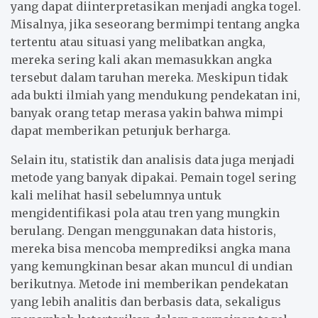
yang dapat diinterpretasikan menjadi angka togel.
Misalnya, jika seseorang bermimpi tentang angka
tertentu atau situasi yang melibatkan angka,
mereka sering kali akan memasukkan angka
tersebut dalam taruhan mereka. Meskipun tidak
ada bukti ilmiah yang mendukung pendekatan ini,
banyak orang tetap merasa yakin bahwa mimpi
dapat memberikan petunjuk berharga.
Selain itu, statistik dan analisis data juga menjadi
metode yang banyak dipakai. Pemain togel sering
kali melihat hasil sebelumnya untuk
mengidentifikasi pola atau tren yang mungkin
berulang. Dengan menggunakan data historis,
mereka bisa mencoba memprediksi angka mana
yang kemungkinan besar akan muncul di undian
berikutnya. Metode ini memberikan pendekatan
yang lebih analitis dan berbasis data, sekaligus