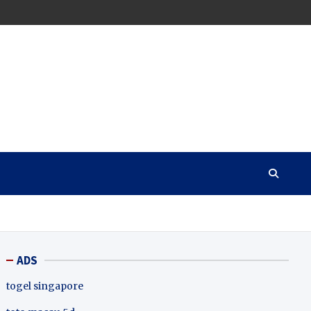
ADS
togel singapore