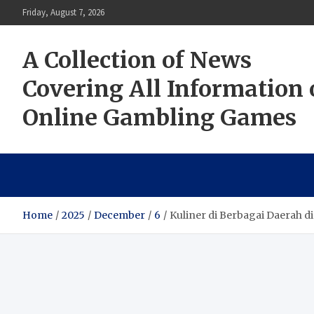
Skip
Friday, August 7, 2026
to
content
A Collection of News
Covering All Information
Online Gambling Games
Home
2025
December
6
Kuliner di Berbagai Daerah d